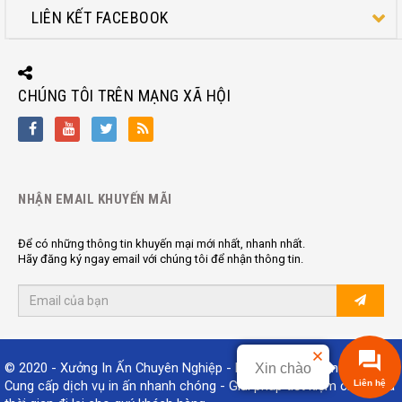
LIÊN KẾT FACEBOOK
CHÚNG TÔI TRÊN MẠNG XÃ HỘI
NHẬN EMAIL KHUYẾN MÃI
Để có những thông tin khuyến mại mới nhất, nhanh nhất.
Hãy đăng ký ngay email với chúng tôi để nhận thông tin.
© 2020 - Xưởng In Ấn Chuyên Nghiệp - Nhanh, Chất Lượng
Xin chào
Liên hệ
Cung cấp dịch vụ in ấn nhanh chóng - Giải pháp tiết kiệm chi phí và