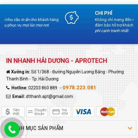
CHI PHÍ
Không chỉ mang đến dịch vụ chất lượng, chúng tôi
đảm bảo hỗ trợ khách hàng trong việc sử dụng
chi
phí cạnh tranh nhất
.
IN NHANH HẢI DƯƠNG - APROTECH
Xưởng in:
Số 1/368 - Đường Nguyễn Lương Bằng - Phường
Thanh Bình - Tp. Hải Dương
0978.223.081
Hotline:
02203 860 889 -
Email:
dtthanh.apt@gmail.com
DANH MỤC SẢN PHẨM