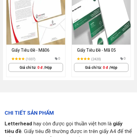
Giấy Tiêu Đề - Mã06
Giấy Tiêu Đề - Mã 05
0
0
(1037)
(2420)
Giá chỉ từ:
0 đ
/Hộp
Giá chỉ từ:
0 đ
/Hộp
CHI TIẾT SẢN PHẨM
Letterhead
hay còn được gọi thuần việt hơn là
giấy
tiêu đề
. Giấy tiêu đề thường được in trên giấy A4 để thể